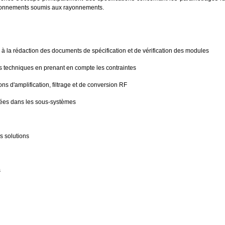
vironnements soumis aux rayonnements.
 à la
rédaction des documents de spécification et de vérification des modules
es
techniques en prenant en compte les contraintes
ions
d'amplification, filtrage et de conversion RF
uées
dans les sous-systèmes
es solutions
s