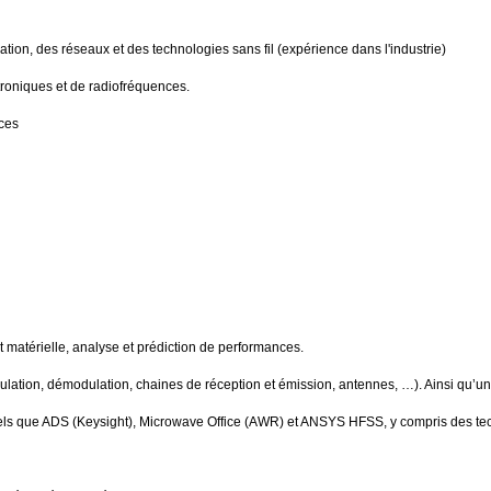
ion, des réseaux et des technologies sans fil (expérience dans l'industrie)
roniques et de radiofréquences.
nces
et matérielle, analyse et prédiction de performances.
lation, démodulation, chaines de réception et émission, antennes, …). Ainsi qu
 que ADS (Keysight), Microwave Office (AWR) et ANSYS HFSS, y compris des techn