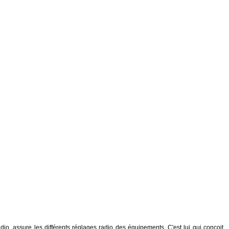
o, assure les différents réglages radio des équipements. C'est lui qui conçoit,