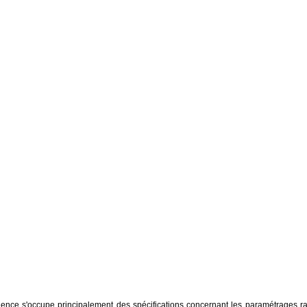
uence s'occupe principalement des spécifications concernant les paramétrages radi